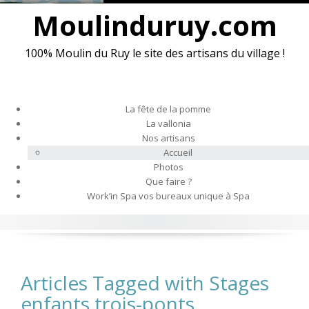
S
Moulinduruy.com
k
i
100% Moulin du Ruy le site des artisans du village !
p
t
o
c
La fête de la pomme
o
La vallonia
n
Nos artisans
t
Accueil
e
Photos
n
Que faire ?
t
Work’in Spa vos bureaux unique à Spa
Articles Tagged with Stages
enfants trois-ponts