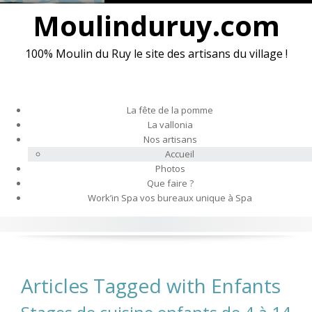
S
Moulinduruy.com
k
i
100% Moulin du Ruy le site des artisans du village !
p
t
o
c
La fête de la pomme
o
La vallonia
n
Nos artisans
t
Accueil
e
Photos
n
Que faire ?
t
Work’in Spa vos bureaux unique à Spa
Articles Tagged with Enfants