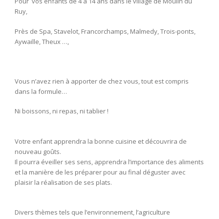
Pour vos enfants de 4 à 14 ans dans le village de Moulin du
Ruy,
Près de Spa, Stavelot, Francorchamps, Malmedy, Trois-ponts,
Aywaille, Theux …,
Vous n’avez rien à apporter de chez vous, tout est compris
dans la formule…
Ni boissons, ni repas, ni tablier !
Votre enfant apprendra la bonne cuisine et découvrira de
nouveau goûts.
Il pourra éveiller ses sens, apprendra l’importance des aliments
et la manière de les préparer pour au final déguster avec
plaisir la réalisation de ses plats.
Divers thèmes tels que l’environnement, l’agriculture